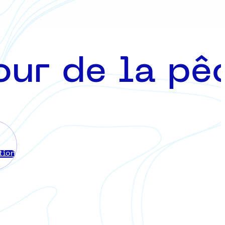
our de la pê
tion