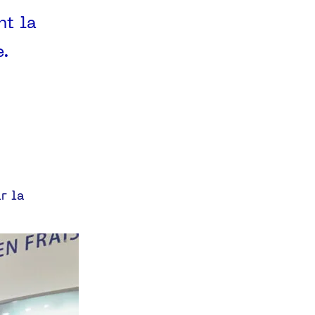
nt la
e.
r la