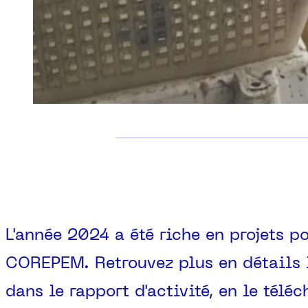
L'année 2024 a été riche en projets po
COREPEM. Retrouvez plus en détails 
dans le rapport d'activité, en le télé