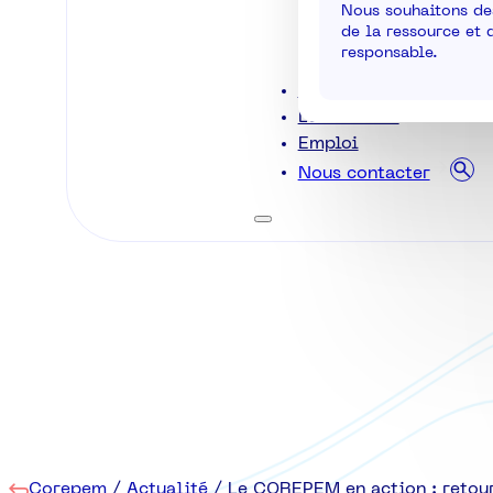
Nous souhaitons des
de la ressource et 
responsable.
La pêche ligérienne
Les métiers
Emploi
Nous contacter
Corepem
/
Actualité
/
Le COREPEM en action : retour