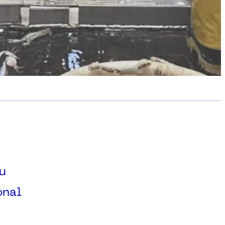
du
onal